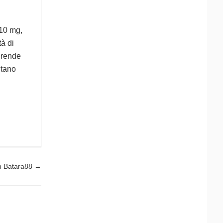
 10 mg,
tà di
 rende
ntano
n Batara88
→