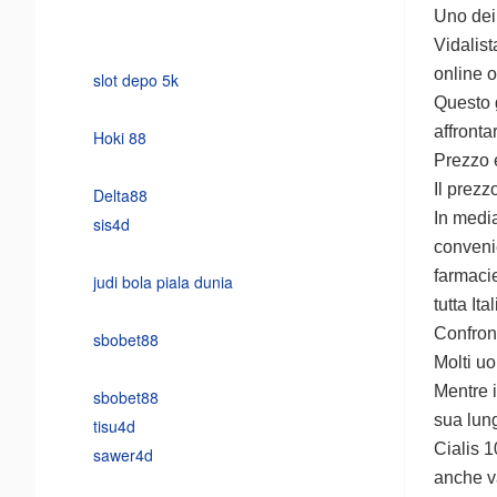
Uno dei 
Vidalist
online o
slot depo 5k
Questo 
affronta
Hoki 88
Prezzo e
Il prezz
Delta88
In media
sis4d
convenie
farmacie
judi bola piala dunia
tutta Ita
Confront
sbobet88
Molti uo
Mentre i
sbobet88
sua lung
tisu4d
Cialis 1
sawer4d
anche va