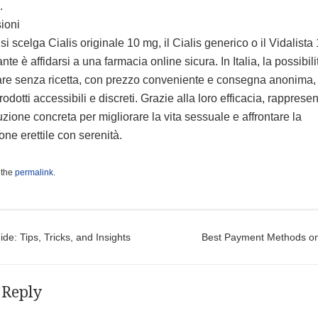
.
ioni
si scelga Cialis originale 10 mg, il Cialis generico o il Vidalista
ante è affidarsi a una farmacia online sicura. In Italia, la possibili
are senza ricetta, con prezzo conveniente e consegna anonima,
rodotti accessibili e discreti. Grazie alla loro efficacia, rapprese
zione concreta per migliorare la vita sessuale e affrontare la
one erettile con serenità.
 the
permalink
.
t navigation
de: Tips, Tricks, and Insights
Best Payment Methods o
 Reply