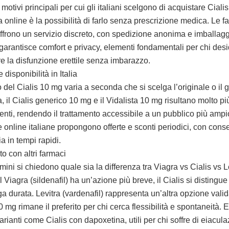
motivi principali per cui gli italiani scelgono di acquistare Cialis
a online è la possibilità di farlo senza prescrizione medica. Le 
ffrono un servizio discreto, con spedizione anonima e imballaggi
garantisce comfort e privacy, elementi fondamentali per chi des
re la disfunzione erettile senza imbarazzo.
 disponibilità in Italia
o del Cialis 10 mg varia a seconda che si scelga l’originale o il 
, il Cialis generico 10 mg e il Vidalista 10 mg risultano molto pi
nti, rendendo il trattamento accessibile a un pubblico più ampi
 online italiane propongono offerte e sconti periodici, con cons
lia in tempi rapidi.
o con altri farmaci
mini si chiedono quale sia la differenza tra Viagra vs Cialis vs L
l Viagra (sildenafil) ha un’azione più breve, il Cialis si distingue
a durata. Levitra (vardenafil) rappresenta un’altra opzione valid
0 mg rimane il preferito per chi cerca flessibilità e spontaneità. 
rianti come Cialis con dapoxetina, utili per chi soffre di eiacul