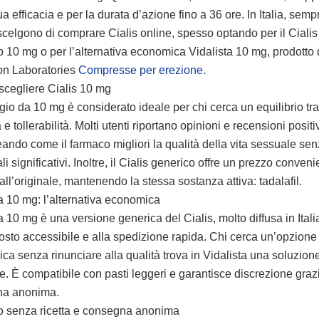
ua efficacia e per la durata d’azione fino a 36 ore. In Italia, semp
celgono di comprare Cialis online, spesso optando per il Cialis
 10 mg o per l’alternativa economica Vidalista 10 mg, prodotto
on Laboratories
Compresse per erezione
.
scegliere Cialis 10 mg
gio da 10 mg è considerato ideale per chi cerca un equilibrio tra
a e tollerabilità. Molti utenti riportano opinioni e recensioni positi
eando come il farmaco migliori la qualità della vita sessuale senz
ali significativi. Inoltre, il Cialis generico offre un prezzo conven
 all’originale, mantenendo la stessa sostanza attiva: tadalafil.
a 10 mg: l’alternativa economica
a 10 mg è una versione generica del Cialis, molto diffusa in Itali
osto accessibile e alla spedizione rapida. Chi cerca un’opzione
a senza rinunciare alla qualità trova in Vidalista una soluzion
le. È compatibile con pasti leggeri e garantisce discrezione graz
na anonima.
o senza ricetta e consegna anonima