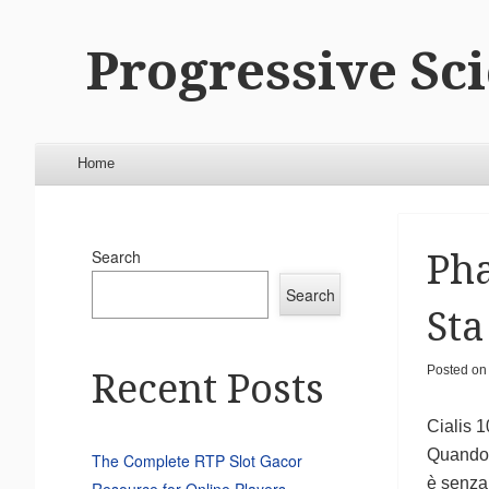
Progressive Sc
Menu
Skip to content
Home
Search
Pha
Search
Sta
Posted o
Recent Posts
Cialis 1
Quando s
The Complete RTP Slot Gacor
è senza 
Resource for Online Players