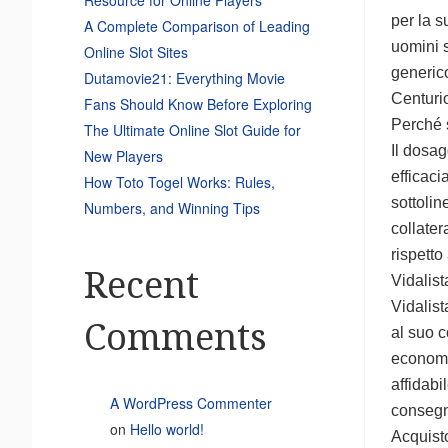
per la s
A Complete Comparison of Leading
uomini s
Online Slot Sites
generico
Dutamovie21: Everything Movie
Centuri
Fans Should Know Before Exploring
Perché 
The Ultimate Online Slot Guide for
Il dosag
New Players
efficaci
How Toto Togel Works: Rules,
sottolin
Numbers, and Winning Tips
collater
rispetto
Recent
Vidalist
Vidalist
Comments
al suo c
economic
affidabi
A WordPress Commenter
conseg
on
Hello world!
Acquist