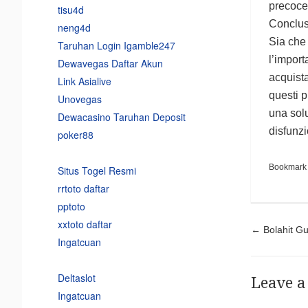
precoce
tisu4d
Conclus
neng4d
Sia che 
Taruhan Login Igamble247
l’import
Dewavegas Daftar Akun
acquist
Link Asialive
questi p
Unovegas
una solu
Dewacasino Taruhan Deposit
disfunzi
poker88
Bookmark
Situs Togel Resmi
rrtoto daftar
pptoto
xxtoto daftar
Pos
←
Bolahit Gui
Ingatcuan
Deltaslot
Leave a
Ingatcuan