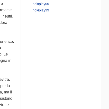
hokiplay99
 e
hokiplay99
farmacie
 neutri.
idera
generico.
ù
o. Le
egna in
evitra.
 per la
a, ma il
Esistono
azione