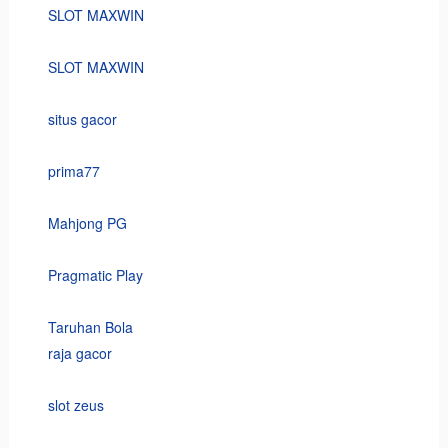
SLOT MAXWIN
SLOT MAXWIN
situs gacor
prima77
Mahjong PG
Pragmatic Play
Taruhan Bola
raja gacor
slot zeus