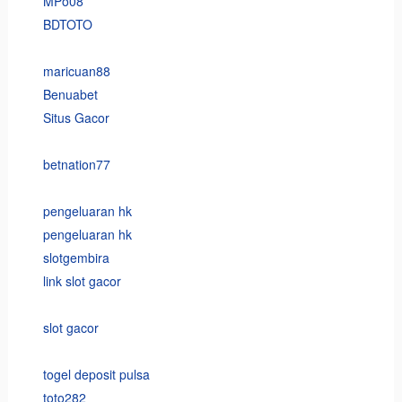
MPo08
BDTOTO
maricuan88
Benuabet
Situs Gacor
betnation77
pengeluaran hk
pengeluaran hk
slotgembira
link slot gacor
slot gacor
togel deposit pulsa
toto282