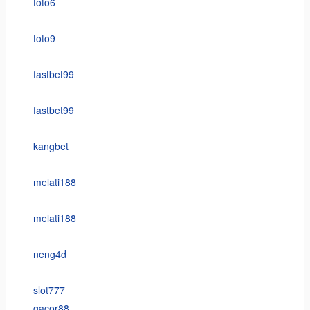
toto6
toto9
fastbet99
fastbet99
kangbet
melati188
melati188
neng4d
slot777
gacor88