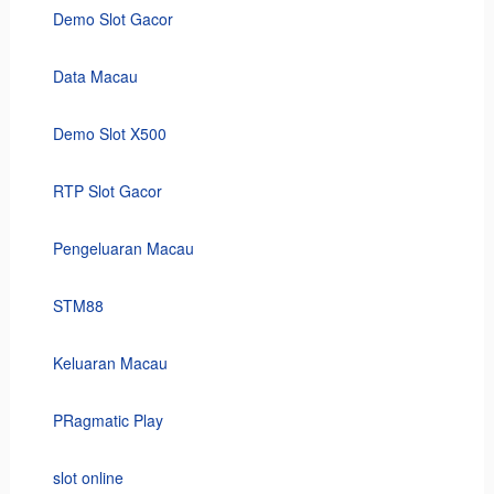
Demo Slot Gacor
Data Macau
Demo Slot X500
RTP Slot Gacor
Pengeluaran Macau
STM88
Keluaran Macau
PRagmatic Play
slot online