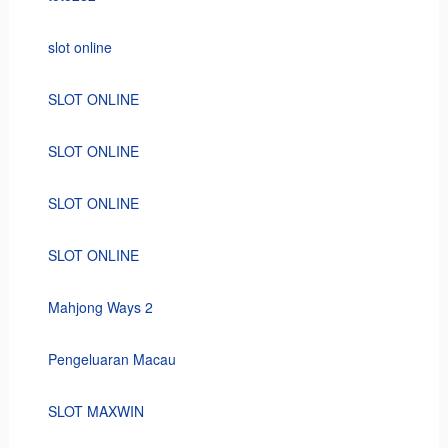
slot online
SLOT ONLINE
SLOT ONLINE
SLOT ONLINE
SLOT ONLINE
Mahjong Ways 2
Pengeluaran Macau
SLOT MAXWIN