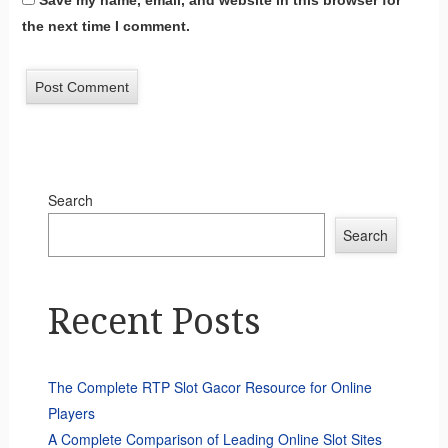
Save my name, email, and website in this browser for
the next time I comment.
Search
Search
Recent Posts
The Complete RTP Slot Gacor Resource for Online
Players
A Complete Comparison of Leading Online Slot Sites