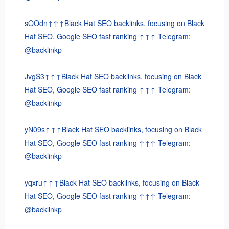
sOOdn↑↑↑Black Hat SEO backlinks, focusing on Black
Hat SEO, Google SEO fast ranking ↑↑↑ Telegram:
@backlinkp
JvgS3↑↑↑Black Hat SEO backlinks, focusing on Black
Hat SEO, Google SEO fast ranking ↑↑↑ Telegram:
@backlinkp
yN09s↑↑↑Black Hat SEO backlinks, focusing on Black
Hat SEO, Google SEO fast ranking ↑↑↑ Telegram:
@backlinkp
yqxru↑↑↑Black Hat SEO backlinks, focusing on Black
Hat SEO, Google SEO fast ranking ↑↑↑ Telegram:
@backlinkp