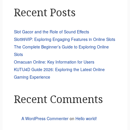
Recent Posts
Slot Gacor and the Role of Sound Effects
Slot99VIP: Exploring Engaging Features in Online Slots
The Complete Beginner’s Guide to Exploring Online
Slots
Omacuan Online: Key Information for Users
KUTU4D Guide 2026: Exploring the Latest Online
Gaming Experience
Recent Comments
A WordPress Commenter
on
Hello world!