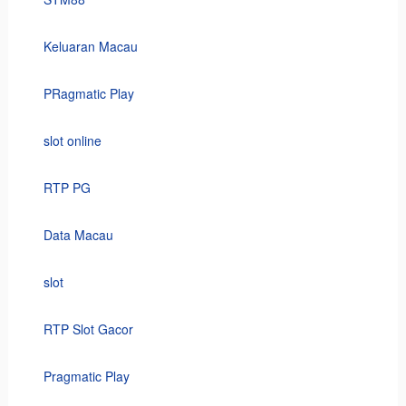
Keluaran Macau
PRagmatic Play
slot online
RTP PG
Data Macau
slot
RTP Slot Gacor
Pragmatic Play