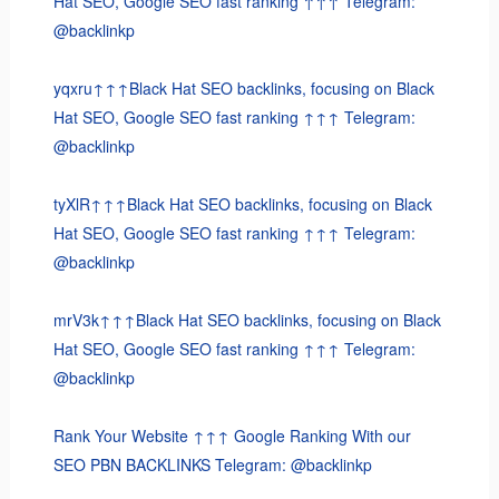
Hat SEO, Google SEO fast ranking ↑↑↑ Telegram:
@backlinkp
yqxru↑↑↑Black Hat SEO backlinks, focusing on Black
Hat SEO, Google SEO fast ranking ↑↑↑ Telegram:
@backlinkp
tyXlR↑↑↑Black Hat SEO backlinks, focusing on Black
Hat SEO, Google SEO fast ranking ↑↑↑ Telegram:
@backlinkp
mrV3k↑↑↑Black Hat SEO backlinks, focusing on Black
Hat SEO, Google SEO fast ranking ↑↑↑ Telegram:
@backlinkp
Rank Your Website ↑↑↑ Google Ranking With our
SEO PBN BACKLINKS Telegram: @backlinkp