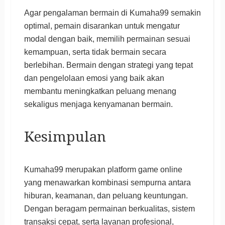
Agar pengalaman bermain di Kumaha99 semakin
optimal, pemain disarankan untuk mengatur
modal dengan baik, memilih permainan sesuai
kemampuan, serta tidak bermain secara
berlebihan. Bermain dengan strategi yang tepat
dan pengelolaan emosi yang baik akan
membantu meningkatkan peluang menang
sekaligus menjaga kenyamanan bermain.
Kesimpulan
Kumaha99 merupakan platform game online
yang menawarkan kombinasi sempurna antara
hiburan, keamanan, dan peluang keuntungan.
Dengan beragam permainan berkualitas, sistem
transaksi cepat, serta layanan profesional,