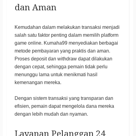
dan Aman
Kemudahan dalam melakukan transaksi menjadi
salah satu faktor penting dalam memilih platform
game online. Kumaha99 menyediakan berbagai
metode pembayaran yang praktis dan aman.
Proses deposit dan withdraw dapat dilakukan
dengan cepat, sehingga pemain tidak perlu
menunggu lama untuk menikmati hasil
kemenangan mereka.
Dengan sistem transaksi yang transparan dan
efisien, pemain dapat mengelola dana mereka
dengan lebih mudah dan nyaman.
Layanan Pelanggan 24