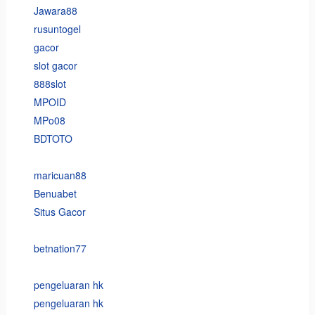
Jawara88
rusuntogel
gacor
slot gacor
888slot
MPOID
MPo08
BDTOTO
maricuan88
Benuabet
Situs Gacor
betnation77
pengeluaran hk
pengeluaran hk